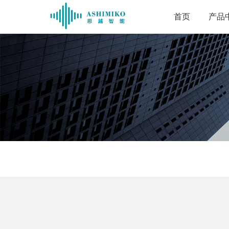
首页
产品
手持
工业平
三防对讲/
RFID
国产化智
工业触控