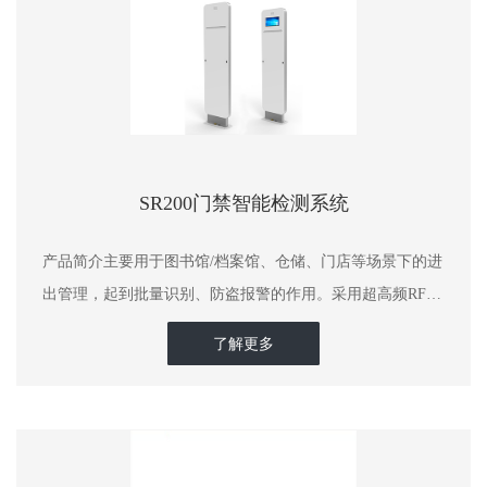
SR200门禁智能检测系统
产品简介主要用于图书馆/档案馆、仓储、门店等场景下的进
出管理，起到批量识别、防盗报警的作用。采用超高频RFID
射频技术，实现与RFID标签进行快速、批量识别。智能安全
了解更多
门禁，符合ISO18000-6C（EPC C1G2）协议，外型简洁大
气，质量稳定、性能可靠，支持多标签读取，采用红外触发
读取模式，支持···