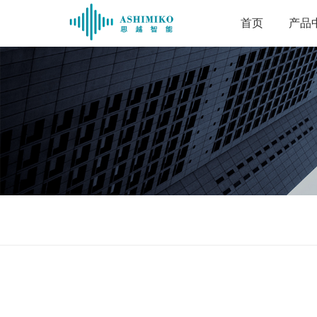
首页
产品
手持
工业平
三防对讲/
RFID
国产化智
工业触控