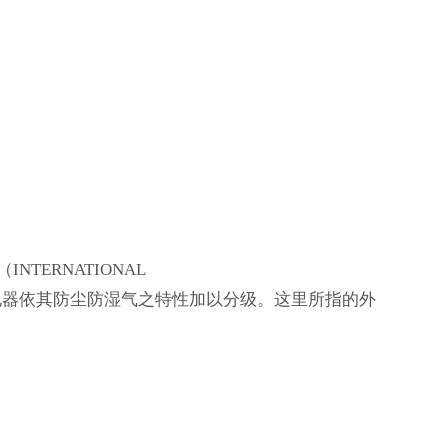
INTERNATIONAL
起草，将电器依其防尘防湿气之特性加以分级。这里所指的外
分，以免触电。IP防护等级是由两个数字所组成，
2个数字表示电器防湿气、防水侵入的密闭程度，数