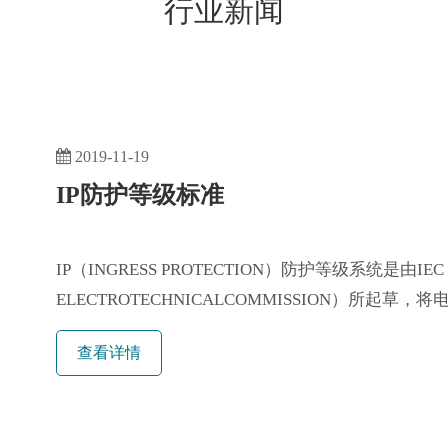
行业新闻
2019-11-19
IP防护等级标准
IP（INGRESS PROTECTION）防护等级系统是由IEC（
ELECTROTECHNICALCOMMISSION）所
物含工具，人的手指等均不可接触到电器内之带电部
查看详情
第1个数字表示电器防尘、防止外物侵入的等级，第
字越大表示···